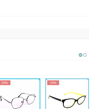
-50%
-50%
-50%