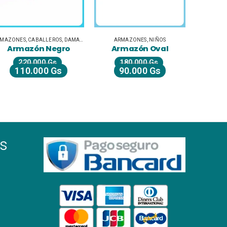
RMAZONES
,
CABALLEROS
,
DAMAS
,
UNISEX JUVENILES
ARMAZONES
,
NIÑOS
ARMAZ
Armazón Negro
Armazón Oval
Arm
220.000
Gs
180.000
Gs
2
110.000
Gs
90.000
Gs
1
s