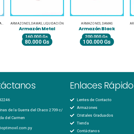
S
,
UNISEX JUVENILES
ARMAZONES
,
DAMAS
,
LIQUIDACIÓN
ARMAZONES
,
DAMAS
A
Armazón Metal
Armazón Black
160.000
Gs
200.000
Gs
80.000
Gs
100.000
Gs
táctanos
Enlaces Rápido
32246
Lentes de Contacto
Armazones
nas de la Guerra del Chaco 2709 c/
Cristales Graduados
da del Carmen
Tienda
@optimovil.com.py
Contáctanos