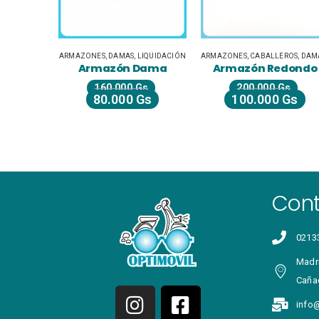
IQUIDACIÓN
ARMAZONES
,
DAMAS
,
LIQUIDACIÓN
ARMAZONES
,
CABALLEROS
,
DAMA
egro
Armazón Dama
Armazón Redondo
s
160.000
Gs
200.000
Gs
Gs
80.000
Gs
100.000
Gs
Con
0213
Madri
Caña
info