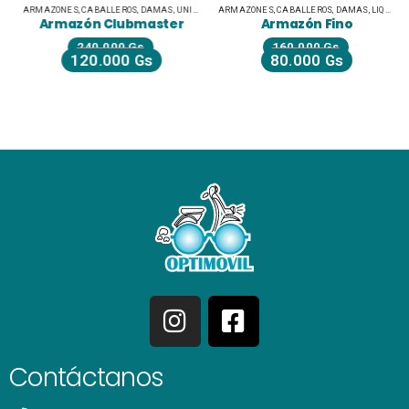
ARMAZONES
,
CABALLEROS
,
DAMAS
,
UNISEX JUVENILES
ARMAZONES
,
CABALLEROS
,
DAMAS
,
LIQUIDACIÓN
Armazón Clubmaster
Armazón Fino
240.000
Gs
160.000
Gs
120.000
Gs
80.000
Gs
Contáctanos