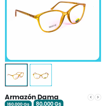
Armazón Dama
80.000
Gs
160.000
Gs