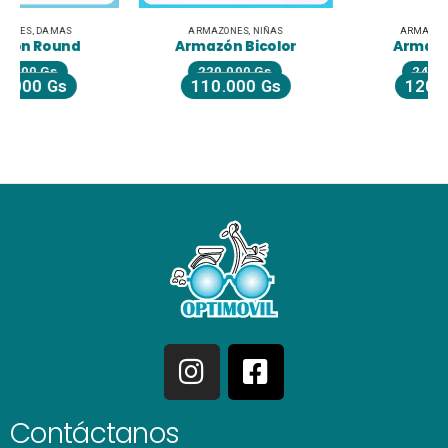
ARMAZONES
,
NIÑAS
ARMAZONES
,
DAMAS
Armazón Bicolor
Armazón Dama
220.000
Gs
240.000
Gs
110.000
Gs
120.000
Gs
Contáctanos