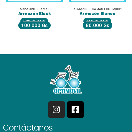
ARMAZONES
,
DAMAS
ARMAZONES
,
DAMAS
,
LIQUIDACIÓN
Armazón Black
Armazón Blanco
200.000
Gs
160.000
Gs
100.000
Gs
80.000
Gs
Contáctanos