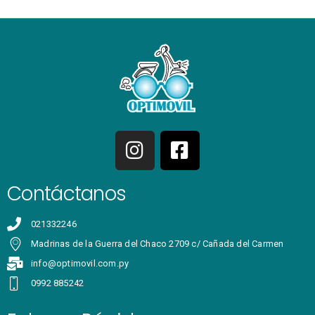
Contáctanos
021332246
Madrinas de la Guerra del Chaco 2709 c/ Cañada del Carmen
info@optimovil.com.py
0992 885242