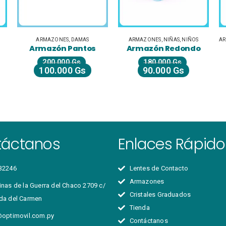
AS
ARMAZONES
,
NIÑAS
,
NIÑOS
ARMAZONES
,
CABALLEROS
,
DAMAS
tos
Armazón Redondo
Armazón Fino
180.000
Gs
160.000
Gs
s
90.000
Gs
80.000
Gs
táctanos
Enlaces Rápido
32246
Lentes de Contacto
Armazones
nas de la Guerra del Chaco 2709 c/
Cristales Graduados
da del Carmen
Tienda
@optimovil.com.py
Contáctanos