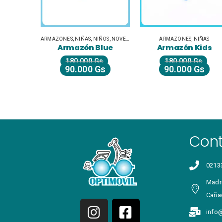
ÑAS
,
NIÑOS
,
NOVEDADES
ARMAZONES
,
NIÑAS
ARMAZONES
,
DAM
ón Blue
Armazón Kids
Armazón Pan
000
Gs
180.000
Gs
200.000
Gs
000
Gs
90.000
Gs
100.000
G
Con
0213
Madri
Caña
info