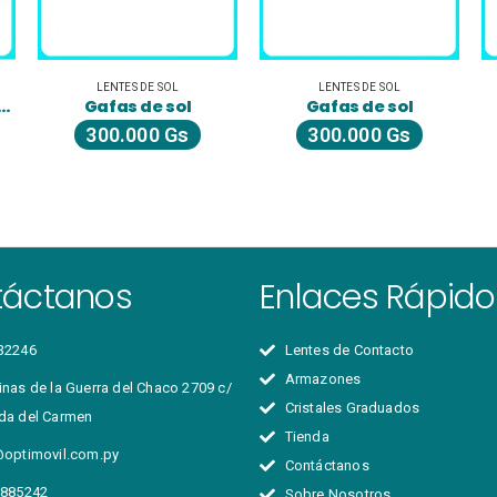
LENTES DE SOL
LENTES DE SOL
l
Gafas de sol
Gafas de sol
s
300.000
Gs
300.000
Gs
táctanos
Enlaces Rápido
32246
Lentes de Contacto
Armazones
nas de la Guerra del Chaco 2709 c/
Cristales Graduados
da del Carmen
Tienda
@optimovil.com.py
Contáctanos
 885242
Sobre Nosotros