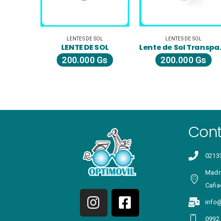
S DE SOL
LENTES DE SOL
LENTES DE SOL
 DE SOL
Lente de Sol Transparente
Gafas de so
000
Gs
200.000
Gs
300.000
G
Con
0213
Madri
Caña
info
0992