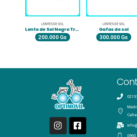
OL
LENTES DE SOL
LENTES DE SOL
sol
Lente de Sol Negro Transparente
Gafas de sol
Gs
200.000
Gs
300.000
Gs
Con
0213
Madri
Caña
info
0992