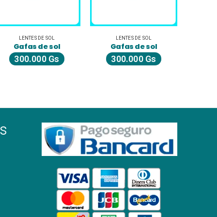
LENTES DE SOL
LENTES DE SOL
L
Gafas de sol
Gafas de sol
300.000
Gs
300.000
Gs
2
s