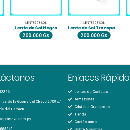
LENTES DE SOL
LENTES DE SOL
Lente de Sol Negro
Lente de Sol Transparente
200.000
Gs
200.000
Gs
táctanos
Enlaces Rápido
32246
Lentes de Contacto
Armazones
nas de la Guerra del Chaco 2709 c/
Cristales Graduados
da del Carmen
Tienda
@optimovil.com.py
Contáctanos
 885242
Sobre Nosotros