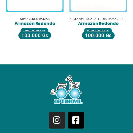
ARMAZONES
,
DAMAS
ARMAZONES
,
CABALLEROS
,
DAMAS
,
UNISEX JUVENILES
ARMAZON
rmazón Redondo
Armazón Redondo
Ar
200.000
Gs
200.000
Gs
100.000
Gs
100.000
Gs