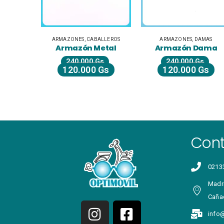
ROS
,
DAMAS
,
LIQUIDACIÓN
ARMAZONES
,
UNISEX JUVENILES
,
CABALLEROS
ARMAZONES
,
DAMAS
Armazón Animal Prime
Armazón Metal
Armazón Dama
s
240.000
Gs
240.000
Gs
Gs
120.000
Gs
120.000
Gs
Con
0213
Madri
Caña
info