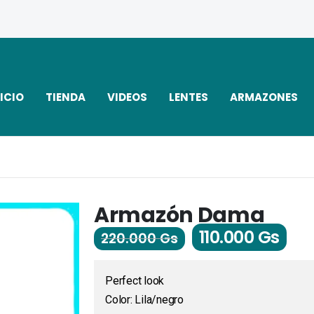
ICIO
TIENDA
VIDEOS
LENTES
ARMAZONES
Armazón Dama
110.000
Gs
220.000
Gs
Perfect look
Color: Lila/negro