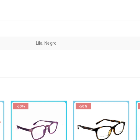
Lila, Negro
-50%
-50%