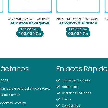
ARMAZONES
,
CABALLEROS
,
DAMAS
,
NOVEDADES
ARMAZONES
,
CABALLEROS
,
DAMAS
,
UNISE
A
Armazón Hexagonal
Armazón Cuadrado
200.000
Gs
180.000
Gs
100.000
Gs
90.000
Gs
táctanos
Enlaces Rápido
32246
Lentes de Contacto
Armazones
nas de la Guerra del Chaco 2709 c/
Cristales Graduados
da del Carmen
Tienda
@optimovil.com.py
Contáctanos