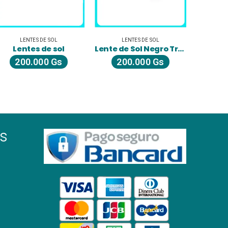
LENTES DE SOL
LENTES DE SOL
L
Lentes de sol
Lente de Sol Negro Transparente
LEN
200.000
Gs
200.000
Gs
2
s