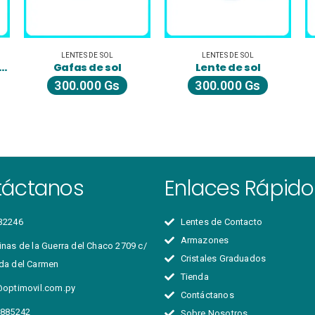
LENTES DE SOL
LENTES DE SOL
te de Sol Azul Marino
Gafas de sol
Lente de sol
300.000
Gs
300.000
Gs
táctanos
Enlaces Rápido
32246
Lentes de Contacto
Armazones
nas de la Guerra del Chaco 2709 c/
Cristales Graduados
da del Carmen
Tienda
@optimovil.com.py
Contáctanos
 885242
Sobre Nosotros