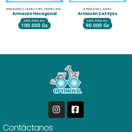
ARMAZONES
,
CABALLEROS
,
DAMAS
,
NOVEDADES
ARMAZONES
,
NIÑAS
Armazón Hexagonal
Armazón Cat Eyes
200.000
Gs
180.000
Gs
100.000
Gs
90.000
Gs
Contáctanos