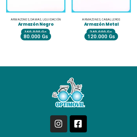
ARMAZONES
,
DAMAS
,
LIQUIDACIÓN
ARMAZONES
,
CABALLEROS
Armazón Negro
Armazón Metal
160.000
Gs
240.000
Gs
80.000
Gs
120.000
Gs