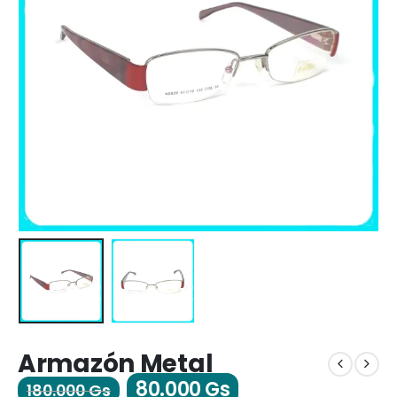
Armazón Metal
80.000
Gs
180.000
Gs