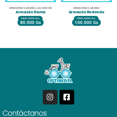
ARMAZONES
,
DAMAS
,
LIQUIDACIÓN
ARMAZONES
,
DAMAS
Armazón Dama
Armazón Redondo
160.000
Gs
200.000
Gs
80.000
Gs
100.000
Gs
Contáctanos