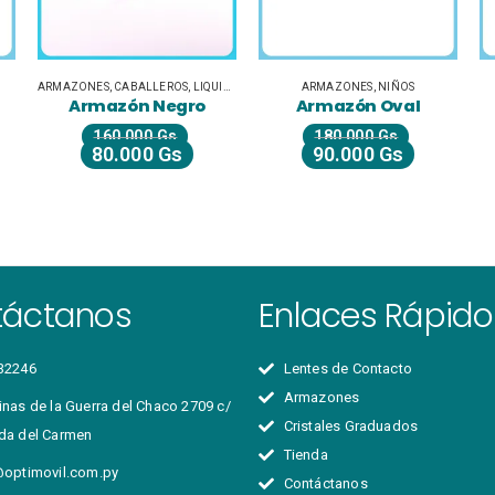
ARMAZONES
,
CABALLEROS
,
LIQUIDACIÓN
ARMAZONES
,
NIÑOS
Armazón Negro
Armazón Oval
160.000
Gs
180.000
Gs
80.000
Gs
90.000
Gs
táctanos
Enlaces Rápido
32246
Lentes de Contacto
Armazones
nas de la Guerra del Chaco 2709 c/
Cristales Graduados
da del Carmen
Tienda
@optimovil.com.py
Contáctanos