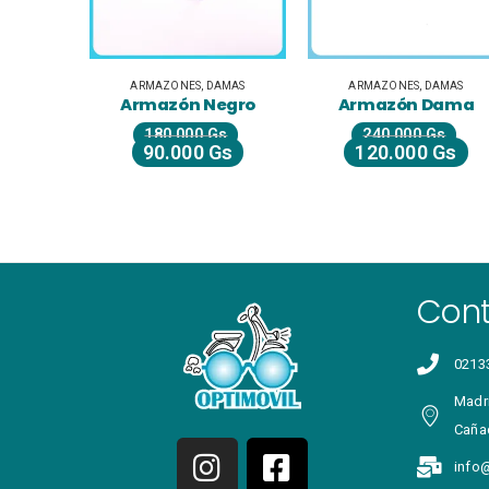
IQUIDACIÓN
ARMAZONES
,
DAMAS
ARMAZONES
,
DAMAS
egro
Armazón Negro
Armazón Dama
s
180.000
Gs
240.000
Gs
Gs
90.000
Gs
120.000
Gs
Con
0213
Madri
Caña
info