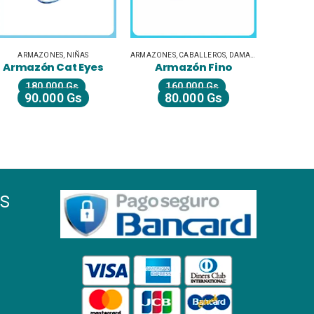
ARMAZONES
,
NIÑAS
ARMAZONES
,
CABALLEROS
,
DAMAS
,
LIQUIDACIÓN
ARMAZONE
Armazón Cat Eyes
Armazón Fino
Armaz
180.000
Gs
160.000
Gs
2
90.000
Gs
80.000
Gs
1
s