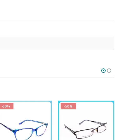
-50%
-50%
-50%