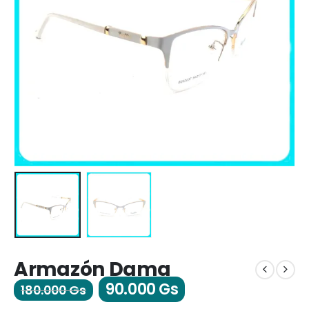
Armazón Dama
90.000
Gs
180.000
Gs