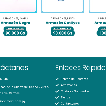
ARMAZONES
,
NIÑAS
ARMAZONES
,
DAMAS
A
Armazón Cat Eyes
Armazón Pantos
180.000
Gs
200.000
Gs
90.000
Gs
100.000
Gs
táctanos
Enlaces Rápido
32246
Lentes de Contacto
Armazones
nas de la Guerra del Chaco 2709 c/
Cristales Graduados
da del Carmen
Tienda
@optimovil.com.py
Contáctanos