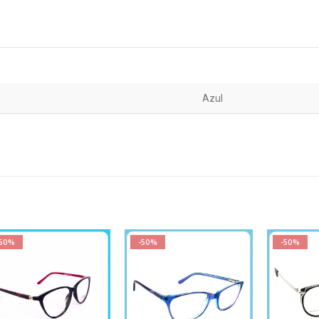
Azul
-50%
-50%