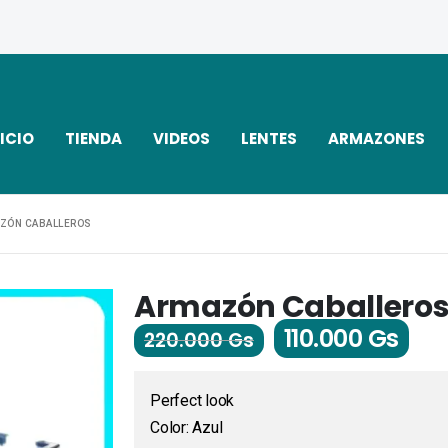
ICIO
TIENDA
VIDEOS
LENTES
ARMAZONES
ZÓN CABALLEROS
Armazón Caballero
110.000
Gs
220.000
Gs
Perfect look
Color: Azul