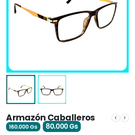
Armazón Caballeros
80.000
Gs
160.000
Gs