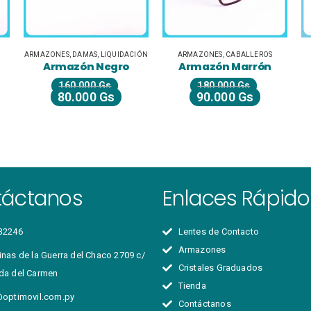
ACIÓN
ARMAZONES
,
CABALLEROS
ARMAZONES
,
NIÑOS
o
Armazón Marrón
Armazón Oval
180.000
Gs
180.000
Gs
90.000
Gs
90.000
Gs
táctanos
Enlaces Rápido
32246
Lentes de Contacto
Armazones
nas de la Guerra del Chaco 2709 c/
Cristales Graduados
da del Carmen
Tienda
@optimovil.com.py
Contáctanos