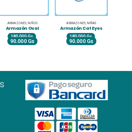
ARMAZONES
,
NIÑAS
ARMAZONES
,
DAMAS
ARMAZO
Armazón Cat Eyes
Armazón Redondo
A
180.000
Gs
200.000
Gs
90.000
Gs
100.000
Gs
s