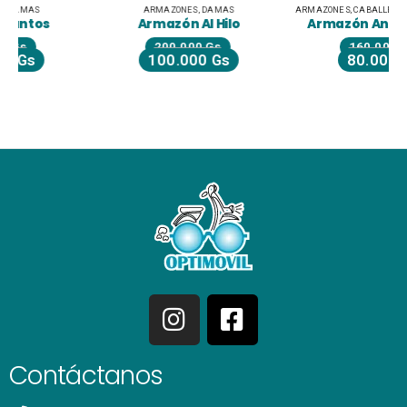
ARMAZONES
,
DAMAS
ARMAZONES
,
CABALLEROS
,
DAMAS
,
LIQUIDACIÓN
Armazón Al Hilo
Armazón Animal Prime
200.000
Gs
160.000
Gs
100.000
Gs
80.000
Gs
Contáctanos