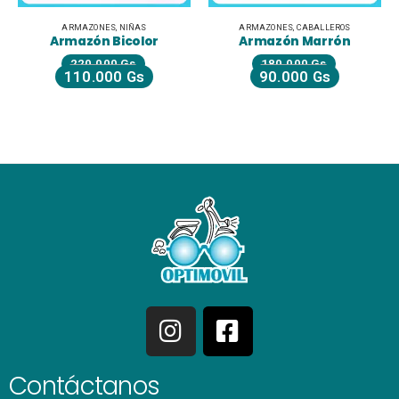
ARMAZONES
,
NIÑAS
ARMAZONES
,
CABALLEROS
Armazón Bicolor
Armazón Marrón
220.000
Gs
180.000
Gs
110.000
Gs
90.000
Gs
Contáctanos