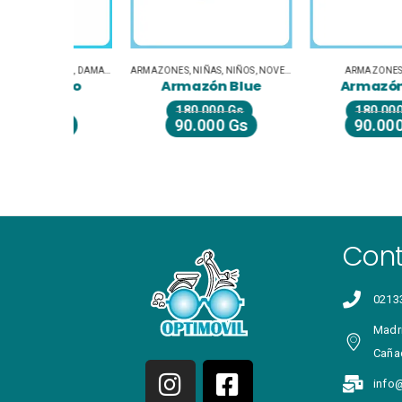
ROS
,
DAMAS
,
LIQUIDACIÓN
ARMAZONES
,
NIÑAS
,
NIÑOS
,
NOVEDADES
ARMAZONES
,
NIÑOS
ino
Armazón Blue
Armazón Oval
s
180.000
Gs
180.000
Gs
Gs
90.000
Gs
90.000
Gs
Con
0213
Madri
Caña
info