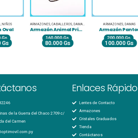
ARMAZONES
,
CABALLEROS
,
DAMAS
,
LIQUIDACIÓN
ARMAZONES
,
UNISEX JUVENILES
,
DAMAS
Armazón Animal Prime
Armazón Pantos
160.000
Gs
200.000
Gs
80.000
Gs
100.000
Gs
táctanos
Enlaces Rápido
32246
Lentes de Contacto
Armazones
nas de la Guerra del Chaco 2709 c/
Cristales Graduados
da del Carmen
Tienda
@optimovil.com.py
Contáctanos