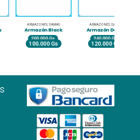
ARMAZONES
,
DAMAS
ARMAZONES
,
DAMAS
ARM
Armazón Black
Armazón Dama
Arm
200.000
Gs
240.000
Gs
2
100.000
Gs
120.000
Gs
1
s